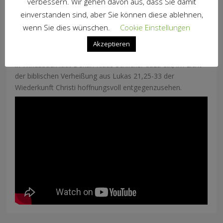
verbessern. Wir gehen davon aus, dass Sie damit
ERF Gottesdienst am 2.
einverstanden sind, aber Sie können diese ablehnen,
Advent
wenn Sie dies wünschen.
Cookie Einstellungen
Akzeptieren
Im Gottesdienst aus der ev.-luth. Stadtkirche St. Margaretha
in Windsbach lädt Dekan Klaus Schlicker dazu ein, im Licht
der biblischen Verheißung aus Lukas 21,25-33 der
Wiederkunft Christi hoffnungsvoll entgegenzusehen.