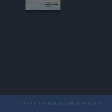
© COPYRIGHT EVANGELISCHE KIRCHE WINDSBACH