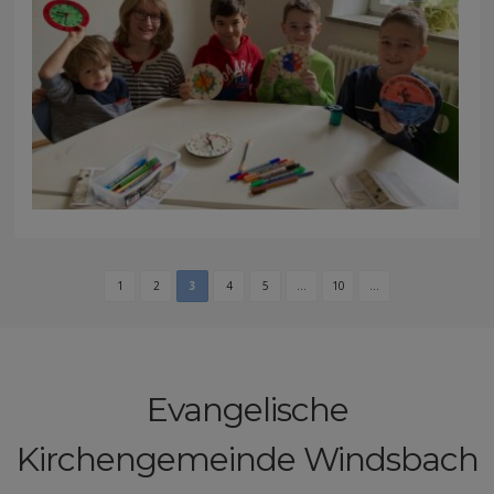
1
2
3
4
5
...
10
...
Evangelische
Kirchengemeinde Windsbach