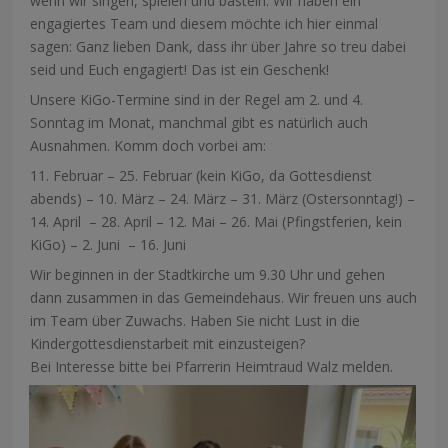
wenn wir singen, spielen und basteln. Wir haben ein
engagiertes Team und diesem möchte ich hier einmal
sagen: Ganz lieben Dank, dass ihr über Jahre so treu dabei
seid und Euch engagiert! Das ist ein Geschenk!
Unsere KiGo-Termine sind in der Regel am 2. und 4.
Sonntag im Monat, manchmal gibt es natürlich auch
Ausnahmen. Komm doch vorbei am:
11. Februar – 25. Februar (kein KiGo, da Gottesdienst
abends) – 10. März – 24. März – 31. März (Ostersonntag!) –
14. April
– 28. April – 12. Mai – 26. Mai (Pfingstferien, kein
KiGo) – 2. Juni
– 16. Juni
Wir beginnen in der Stadtkirche um 9.30 Uhr und gehen
dann zusammen in das Gemeindehaus. Wir freuen uns auch
im Team über Zuwachs. Haben Sie nicht Lust in die
Kindergottesdienstarbeit mit einzusteigen?
Bei Interesse bitte bei Pfarrerin Heimtraud Walz melden.