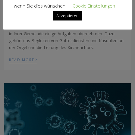
wenn Sie dies wünschen.
Cookie Einstellungen
Wir, Stefanie Hruschka-Kumpf und Markus Kumpf arbeiten
Akzeptieren
seit September 2019 als Kantoren in Heilsbronn und im
Dekanat Windsbach. Seit Januar 2022 dürfen wir nun auch
in Ihrer Gemeinde einige Aufgaben übernehmen. Dazu
gehört das Begleiten von Gottesdiensten und Kasualien an
der Orgel und die Leitung des Kirchenchors.
›
READ MORE