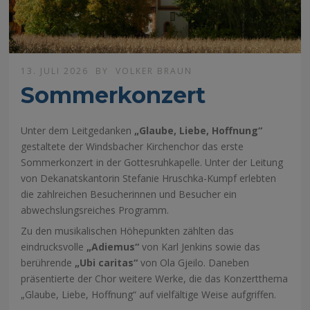
13. JULI 2026
BY
VOLKER BRAUN
Sommerkonzert
Unter dem Leitgedanken
„Glaube, Liebe, Hoffnung“
gestaltete der Windsbacher Kirchenchor das erste
Sommerkonzert in der Gottesruhkapelle. Unter der Leitung
von Dekanatskantorin Stefanie Hruschka-Kumpf erlebten
die zahlreichen Besucherinnen und Besucher ein
abwechslungsreiches Programm.
Zu den musikalischen Höhepunkten zählten das
eindrucksvolle
„Adiemus“
von Karl Jenkins sowie das
berührende
„Ubi caritas“
von Ola Gjeilo. Daneben
präsentierte der Chor weitere Werke, die das Konzertthema
„Glaube, Liebe, Hoffnung“ auf vielfältige Weise aufgriffen.