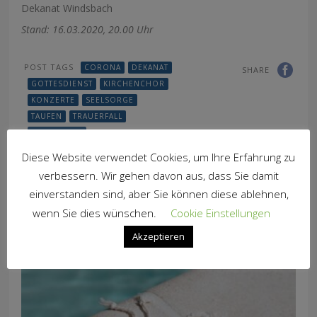
Dekanat Windsbach
Stand: 16.03.2020, 20.00 Uhr
POST TAGS
CORONA
DEKANAT
SHARE
GOTTESDIENST
KIRCHENCHOR
KONZERTE
SEELSORGE
TAUFEN
TRAUERFALL
TRAUUNGEN
VERANSTALTUNGEN
Diese Website verwendet Cookies, um Ihre Erfahrung zu
WINDSBACH
verbessern. Wir gehen davon aus, dass Sie damit
einverstanden sind, aber Sie können diese ablehnen,
wenn Sie dies wünschen.
Cookie Einstellungen
YOU MAY ALSO LIKE
Akzeptieren