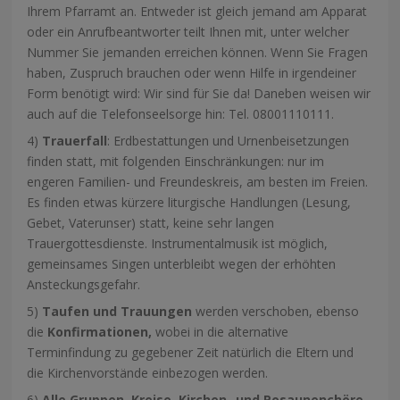
Ihrem Pfarramt an. Entweder ist gleich jemand am Apparat
oder ein Anrufbeantworter teilt Ihnen mit, unter welcher
Nummer Sie jemanden erreichen können. Wenn Sie Fragen
haben, Zuspruch brauchen oder wenn Hilfe in irgendeiner
Form benötigt wird: Wir sind für Sie da! Daneben weisen wir
auch auf die Telefonseelsorge hin: Tel. 08001110111.
4)
Trauerfall
: Erdbestattungen und Urnenbeisetzungen
finden statt, mit folgenden Einschränkungen: nur im
engeren Familien- und Freundeskreis, am besten im Freien.
Es finden etwas kürzere liturgische Handlungen (Lesung,
Gebet, Vaterunser) statt, keine sehr langen
Trauergottesdienste. Instrumentalmusik ist möglich,
gemeinsames Singen unterbleibt wegen der erhöhten
Ansteckungsgefahr.
5)
Taufen und Trauungen
werden verschoben, ebenso
die
Konfirmationen,
wobei in die alternative
Terminfindung zu gegebener Zeit natürlich die Eltern und
die Kirchenvorstände einbezogen werden.
6)
Alle Gruppen, Kreise, Kirchen- und Posaunenchöre,