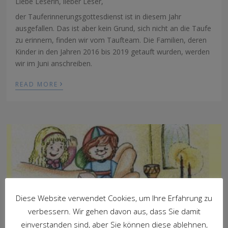
Liebe Leserin, lieber Leser,
der Tauferinnerungsgottesdienst ist in diesem Jahr
ausgefallen. Das ist aber kein Grund, sich nicht an die Taufe
zu erinnern, finden wir vom Taufteam. Die Familien, deren
Kinder in den Jahren 2016 bis 2019 getauft wurden, werden
wir im Juni anschreiben.
›
READ MORE
Diese Website verwendet Cookies, um Ihre Erfahrung zu
verbessern. Wir gehen davon aus, dass Sie damit
einverstanden sind, aber Sie können diese ablehnen,