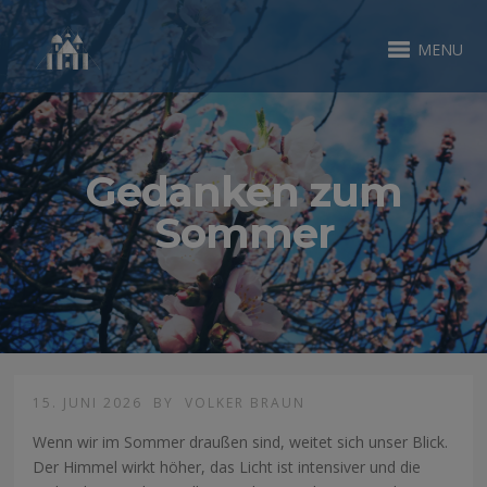
MENU
Gedanken zum
Sommer
15. JUNI 2026
BY
VOLKER BRAUN
Wenn wir im Sommer draußen sind, weitet sich unser Blick.
Der Himmel wirkt höher, das Licht ist intensiver und die