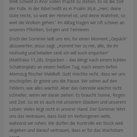
Welt scheint in ihrer vollen Pracht zu stehen. Es ist die Zeit
der Fülle. In der Bibel heißt es in Psalm 36,6: „Herr, deine
Güte reicht, so weit der Himmel ist, und deine Wahrheit, so
weit die Wolken gehen.“
Im Alltag tragen wir oft schwer an
unseren Pflichten, Sorgen und Terminen.
Doch der Sommer lädt uns ein, für einen Moment „Gepäck“
abzuwerfen. Jesus sagt: „Kommt her zu mir, alle, die ihr
mühselig und beladen seid; ich will euch erquicken“
(Matthäus 11,28). Erquicken – das klingt nach einem kühlen
Schattenplatz an einem heißen Tag, nach einem tiefen
Atemzug frischer Waldluft. Gott möchte nicht, dass wir uns
erschöpfen. Er gönnt uns die Pause.
Wir sehen auf den
Feldern, wie alles wächst. Aber das Getreide wächst nicht
schneller, wenn wir daran ziehen. Es braucht Sonne, Regen
und Zeit. So ist es auch mit unserem Glauben und unserem
Leben: Vieles liegt nicht in unserer Hand. Der Sommer lehrt
uns das Vertrauen, dass Gott im Verborgenen wirkt,
während wir ruhen. Wir dürfen die Kontrolle ein Stück weit
abgeben und darauf vertrauen, dass er für das Wachstum