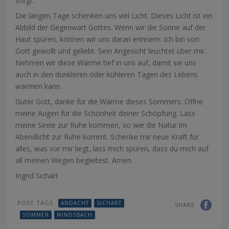
sorgt.
Die langen Tage schenken uns viel Licht. Dieses Licht ist ein
Abbild der Gegenwart Gottes. Wenn wir die Sonne auf der
Haut spüren, können wir uns daran erinnern: Ich bin von
Gott gewollt und geliebt. Sein Angesicht leuchtet über mir.
Nehmen wir diese Wärme tief in uns auf, damit sie uns
auch in den dunkleren oder kühleren Tagen des Lebens
wärmen kann.
Guter Gott,
danke für die Wärme dieses
Sommers. Öffne
meine Augen
für die Schönheit deiner Schöpfung.
Lass
meine Seele zur Ruhe kommen,
so wie die Natur im
Abendlicht
zur Ruhe kommt. Schenke mir
neue Kraft für
alles, was vor mir liegt,
lass mich spüren, dass du mich auf
all
meinen Wegen begleitest.
Amen.
Ingrid Sichart
POST TAGS
ANDACHT
SICHART
SHARE
SOMMER
WINDSBACH