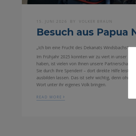
15. JUNI 2026
BY
VOLKER BRAUN
Besuch aus Papua 
„Ich bin eine Frucht des Dekanats Windsbachs“
Im Frühjahr 2025 konnten wir zu viert in unser Pa
haben, ist vielen von Ihnen unsere Partnerschaft w
Sie durch Ihre Spenden! – dort direkte Hilfe leiste
ausbilden lassen. Das ist sehr wichtig, denn ohne
Wort unter ihr eigenes Volk bringen.
›
READ MORE